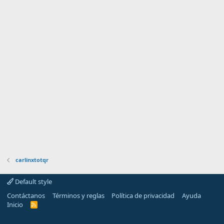
carlinxtotqr
Default style
Contáctanos
Términos y reglas
Política de privacidad
Ayuda
Inicio
R
S
S