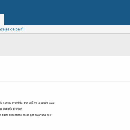
ajes de perfil
 la compu prendida, por qué no la puedo bajar.
s debería prohibir.
estar clickeando en dd por bajar una peli.