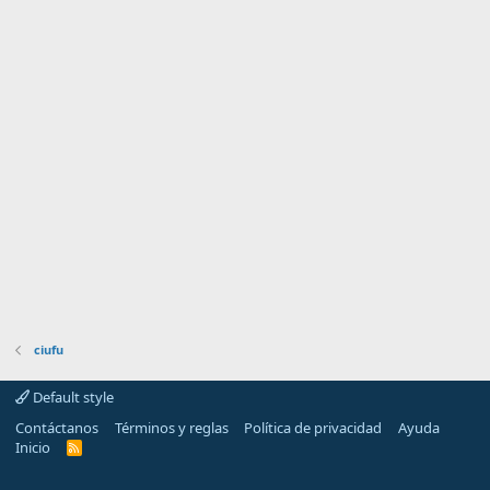
ciufu
Default style
Contáctanos
Términos y reglas
Política de privacidad
Ayuda
Inicio
R
S
S