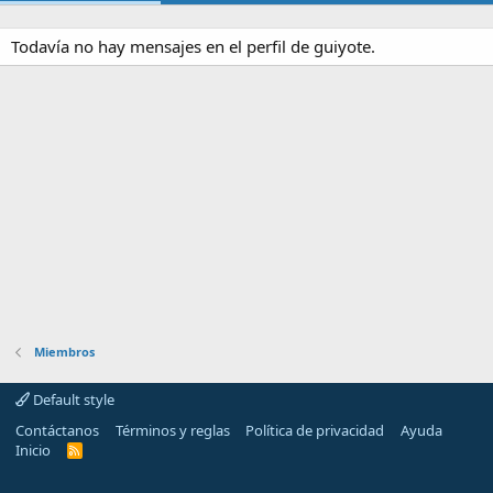
Todavía no hay mensajes en el perfil de guiyote.
Miembros
Default style
Contáctanos
Términos y reglas
Política de privacidad
Ayuda
Inicio
R
S
S