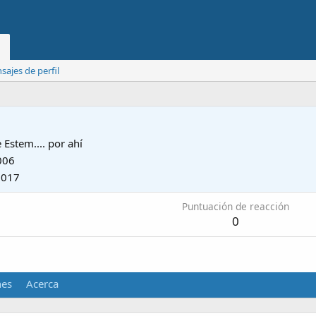
ajes de perfil
e
Estem.... por ahí
006
2017
Puntuación de reacción
0
nes
Acerca