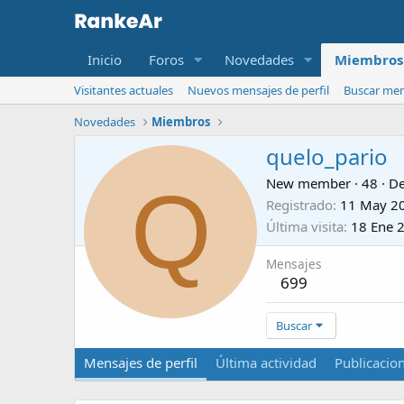
Inicio
Foros
Novedades
Miembros
Visitantes actuales
Nuevos mensajes de perfil
Buscar mens
Novedades
Miembros
quelo_pario
Q
New member
·
48
·
D
Registrado
11 May 2
Última visita
18 Ene 
Mensajes
699
Buscar
Mensajes de perfil
Última actividad
Publicacio