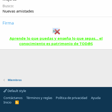
Busco
Nuevas amistades
Firma
Aprende lo que puedas y enseña lo que sepas... el
conocimiento es patrimonio de TOD@S
Miembros
Default style
Contáctanos
Términos y reglas
Política de privacidad
Ayuda
Inicio
R
S
S