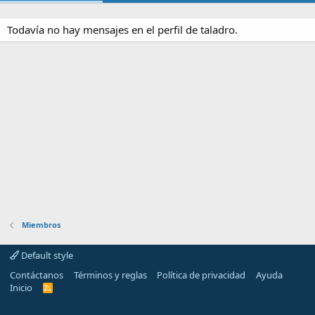
Todavía no hay mensajes en el perfil de taladro.
Miembros
Default style
Contáctanos
Términos y reglas
Política de privacidad
Ayuda
Inicio
R
S
S