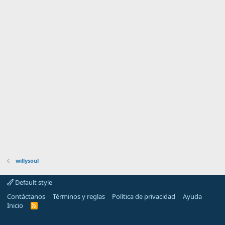
willysoul
Default style
Contáctanos
Términos y reglas
Política de privacidad
Ayuda
Inicio
R
S
S