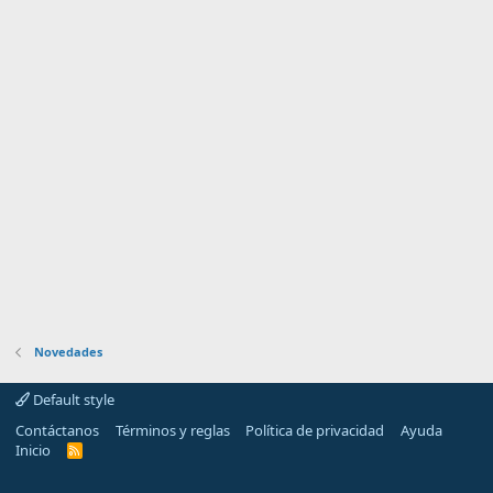
Novedades
Default style
Contáctanos
Términos y reglas
Política de privacidad
Ayuda
Inicio
R
S
S