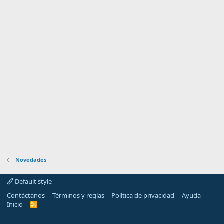
Novedades
Default style
Contáctanos
Términos y reglas
Política de privacidad
Ayuda
Inicio
R
S
S