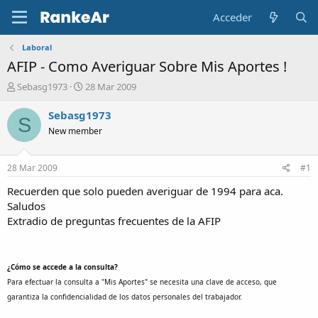
Acceder
Laboral
AFIP - Como Averiguar Sobre Mis Aportes !
A
F
Sebasg1973
28 Mar 2009
u
e
t
c
Sebasg1973
S
o
h
New member
r
a
d
e
28 Mar 2009
#1
i
n
Recuerden que solo pueden averiguar de 1994 para aca.
i
Saludos
c
Extradio de preguntas frecuentes de la AFIP
i
o
¿Cómo se accede a la consulta?
Para efectuar la consulta a "Mis Aportes" se necesita una clave de acceso, que
garantiza la confidencialidad de los datos personales del trabajador.