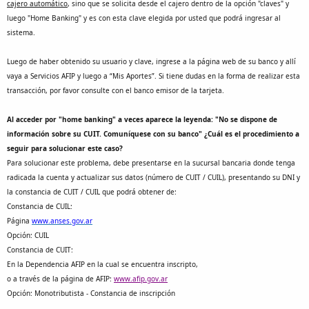
cajero automático
, sino que se solicita desde el cajero dentro de la opción "claves" y
luego "Home Banking" y es con esta clave elegida por usted que podrá ingresar al
sistema.
Luego de haber obtenido su usuario y clave, ingrese a la página web de su banco y allí
vaya a Servicios AFIP y luego a “Mis Aportes”. Si tiene dudas en la forma de realizar esta
transacción, por favor consulte con el banco emisor de la tarjeta.
Al acceder por "home banking" a veces aparece la leyenda: "No se dispone de
información sobre su CUIT. Comuníquese con su banco" ¿Cuál es el procedimiento a
seguir para solucionar este caso?
Para solucionar este problema, debe presentarse en la sucursal bancaria donde tenga
radicada la cuenta y actualizar sus datos (número de CUIT / CUIL), presentando su DNI y
la constancia de CUIT / CUIL que podrá obtener de:
Constancia de CUIL:
Página
www.anses.gov.ar
Opción: CUIL
Constancia de CUIT:
En la Dependencia AFIP en la cual se encuentra inscripto,
o a través de la página de AFIP:
www.afip.gov.ar
Opción: Monotributista - Constancia de inscripción