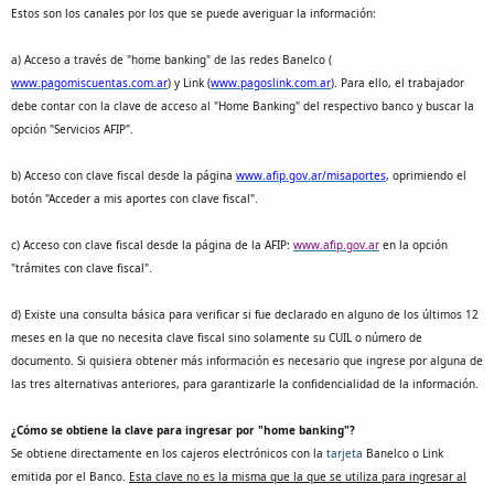
Estos son los canales por los que se puede averiguar la información:
a) Acceso a través de "home banking" de las redes Banelco (
www.pagomiscuentas.com.ar
) y Link (
www.pagoslink.com.ar
). Para ello, el trabajador
debe contar con la clave de acceso al "Home Banking" del respectivo banco y buscar la
opción "Servicios AFIP".
b) Acceso con clave fiscal desde la página
www.afip.gov.ar/misaportes
, oprimiendo el
botón "Acceder a mis aportes con clave fiscal".
c) Acceso con clave fiscal desde la página de la AFIP:
www.afip.gov.ar
en la opción
"trámites con clave fiscal".
d) Existe una consulta básica para verificar si fue declarado en alguno de los últimos 12
meses en la que no necesita clave fiscal sino solamente su CUIL o número de
documento. Si quisiera obtener más información es necesario que ingrese por alguna de
las tres alternativas anteriores, para garantizarle la confidencialidad de la información.
¿Cómo se obtiene la clave para ingresar por "home banking"?
Se obtiene directamente en los cajeros electrónicos con la
tarjeta
Banelco o Link
emitida por el Banco.
Esta clave no es la misma que la que se utiliza para ingresar al