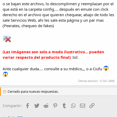
o se bajan este archivo, lo descomplimen y reemplazan por el
que está en la carpeta config.... después en emule con click
derecho en el archivo que quieren chequear, abajo de todo les
sale Servicios Web, ahi les sale esta página y un par mas
(Peerates, chequeo de fakes)
(Las imágenes son solo a modo ilustrativo... pueden
variar respecto del producto final)
:lol:
Ante cualquier duda.... consulte a su médico,,, o a Ciufu
Última edición:
12 Dic 2008
Cerrado para nuevas respuestas.
Facebook
Twitter
Reddit
Pinterest
Tumblr
WhatsApp
Email
Enlace
Compartir: