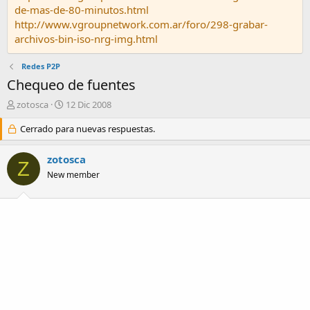
de-mas-de-80-minutos.html
http://www.vgroupnetwork.com.ar/foro/298-grabar-
archivos-bin-iso-nrg-img.html
Redes P2P
Chequeo de fuentes
A
F
zotosca
12 Dic 2008
u
e
t
Cerrado para nuevas respuestas.
c
o
h
r
a
zotosca
Z
d
New member
e
i
n
i
c
i
o