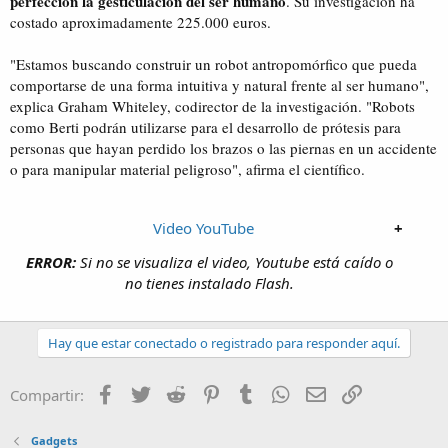
perfección la gesticulación del ser humano
. Su investigación ha
costado aproximadamente 225.000 euros.
"Estamos buscando construir un robot antropomórfico que pueda
comportarse de una forma intuitiva y natural frente al ser humano",
explica Graham Whiteley, codirector de la investigación. "Robots
como Berti podrán utilizarse para el desarrollo de prótesis para
personas que hayan perdido los brazos o las piernas en un accidente
o para manipular material peligroso", afirma el científico.
Video YouTube
+
ERROR:
Si no se visualiza el video, Youtube está caído o
no tienes instalado Flash.
Hay que estar conectado o registrado para responder aquí.
Facebook
Twitter
Reddit
Pinterest
Tumblr
WhatsApp
Email
Enlace
Compartir:
Gadgets