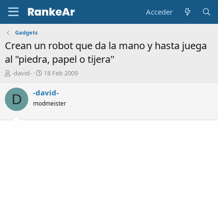
Acceder
Gadgets
Crean un robot que da la mano y hasta juega
al "piedra, papel o tijera"
A
F
-david-
18 Feb 2009
u
e
t
c
-david-
D
o
h
modmeister
r
a
d
e
i
n
i
c
i
o