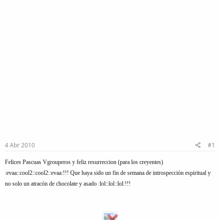
4 Abr 2010
#1
Felices Pascuas Vgrouperos y feliz resurreccion (para los creyentes)
:evaa:
:cool2:
:cool2:
:evaa:
!!! Que haya sido un fin de semana de introspección espiritual y
no solo un atracón de chocolate y asado :lol::lol::lol:!!!