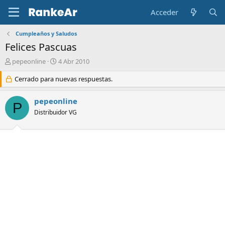
Acceder
Cumpleaños y Saludos
Felices Pascuas
A
F
pepeonline
4 Abr 2010
u
e
t
Cerrado para nuevas respuestas.
c
o
h
r
a
pepeonline
P
d
Distribuidor VG
e
i
n
i
c
i
o