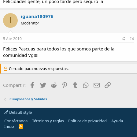
Felicidades gente, un poco tarde pero seguro ja
iguana180976
I
Moderator
5 Abr 2010
#4
Felices Pascuas para todos los que somos parte de la
comunidad Vg!!!!
Cerrado para nuevas respuestas.
Facebook
Twitter
Reddit
Pinterest
Tumblr
WhatsApp
Email
Enlace
Compartir:
Cumpleaños y Saludos
Default style
Contáctanos
Términos y reglas
Política de privacidad
Ayuda
Inicio
R
S
S