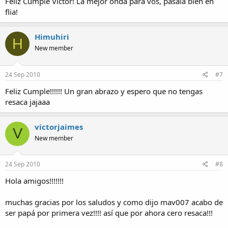
Feliz Cumple Víctor! La mejor onda para vos, pasala bien en
flia!
Himuhiri
H
New member
24 Sep 2010
#7
Feliz Cumple!!!!!! Un gran abrazo y espero que no tengas
resaca jajaaa
victorjaimes
V
New member
24 Sep 2010
#8
Hola amigos!!!!!!!
muchas gracias por los saludos y como dijo mav007 acabo de
ser papá por primera vez!!!! así que por ahora cero resaca!!!