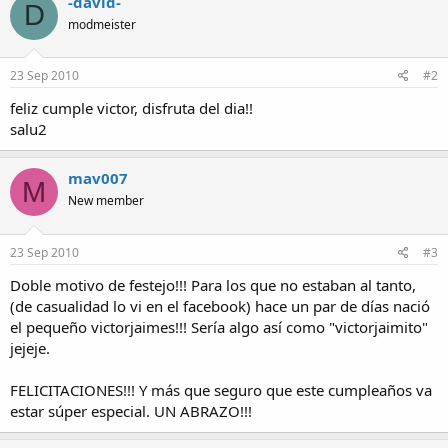
-david-
D
modmeister
23 Sep 2010
#2
feliz cumple victor, disfruta del dia!!
salu2
mav007
M
New member
23 Sep 2010
#3
Doble motivo de festejo!!! Para los que no estaban al tanto,
(de casualidad lo vi en el facebook) hace un par de días nació
el pequeño victorjaimes!!! Sería algo así como "victorjaimito"
jejeje.
FELICITACIONES!!! Y más que seguro que este cumpleaños va
estar súper especial. UN ABRAZO!!!