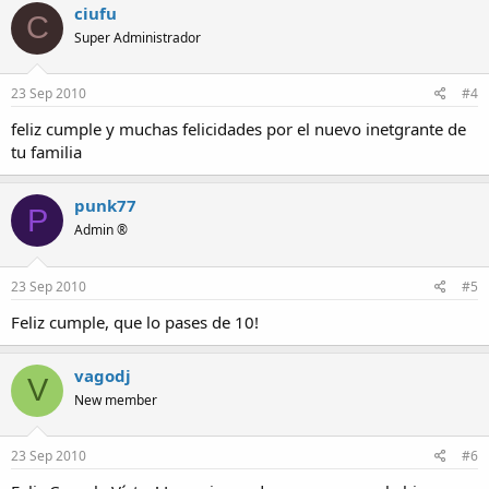
ciufu
C
Super Administrador
23 Sep 2010
#4
feliz cumple y muchas felicidades por el nuevo inetgrante de
tu familia
punk77
P
Admin ®
23 Sep 2010
#5
Feliz cumple, que lo pases de 10!
vagodj
V
New member
23 Sep 2010
#6