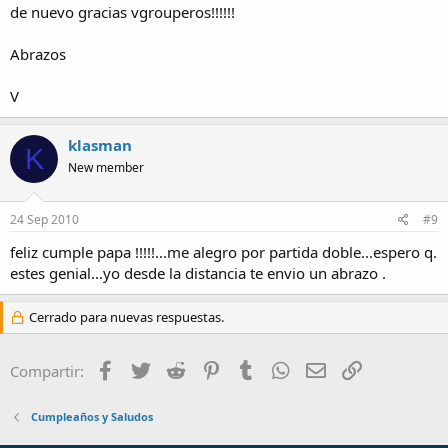
de nuevo gracias vgrouperos!!!!!!
Abrazos
V
klasman
K
New member
24 Sep 2010
#9
feliz cumple papa !!!!!...me alegro por partida doble...espero q.
estes genial...yo desde la distancia te envio un abrazo .
Cerrado para nuevas respuestas.
Facebook
Twitter
Reddit
Pinterest
Tumblr
WhatsApp
Email
Enlace
Compartir:
Cumpleaños y Saludos