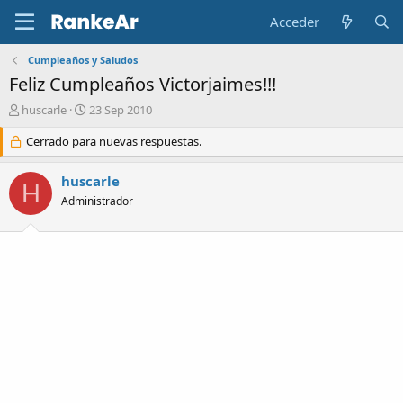
Acceder
Cumpleaños y Saludos
Feliz Cumpleaños Victorjaimes!!!
A
F
huscarle
23 Sep 2010
u
e
t
Cerrado para nuevas respuestas.
c
o
h
r
a
huscarle
H
d
Administrador
e
i
n
i
c
i
o