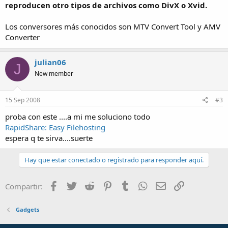
reproducen otro tipos de archivos como DivX o Xvid.
Los conversores más conocidos son MTV Convert Tool y AMV
Converter
julian06
J
New member
15 Sep 2008
#3
proba con este ....a mi me soluciono todo
RapidShare: Easy Filehosting
espera q te sirva....suerte
Hay que estar conectado o registrado para responder aquí.
Facebook
Twitter
Reddit
Pinterest
Tumblr
WhatsApp
Email
Enlace
Compartir:
Gadgets