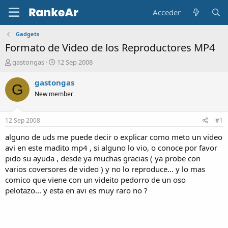
Acceder
Gadgets
Formato de Video de los Reproductores MP4
A
F
gastongas
12 Sep 2008
u
e
t
c
gastongas
G
o
h
New member
r
a
d
e
12 Sep 2008
#1
i
n
alguno de uds me puede decir o explicar como meto un video
i
avi en este madito mp4 , si alguno lo vio, o conoce por favor
c
pido su ayuda , desde ya muchas gracias ( ya probe con
i
varios coversores de video ) y no lo reproduce... y lo mas
o
comico que viene con un videito pedorro de un oso
pelotazo... y esta en avi es muy raro no ?