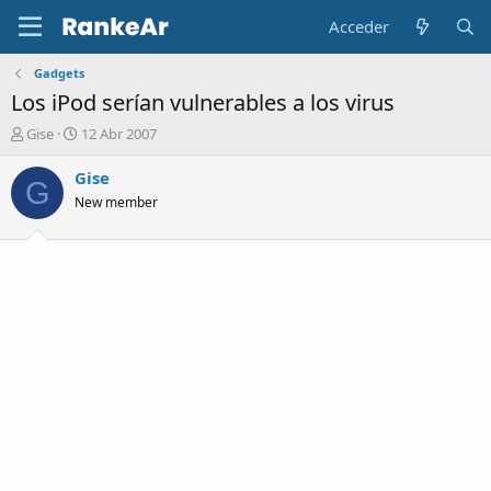
Acceder
Gadgets
Los iPod serían vulnerables a los virus
A
F
Gise
12 Abr 2007
u
e
t
c
Gise
G
o
h
New member
r
a
d
e
i
n
i
c
i
o