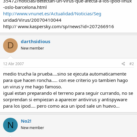
35472/noticias/detectan-un-virus-que-afecta-a-los-ipod-linux
-oslo-barcelona.html
http://www.vnunet.es/Actualidad/Noticias/Seg
uridad/Virus/20070410044
http:// www.kaspersky.com/sp/news?id=207266916
darthsidious
D
New member
12 Abr 2007
#2
medio trucha la prueba....sino se ejecuta automaticamente
para que hacen roncha..... con ese criterio yo tambien hago
un virus y me hago famoso.
igual estan preparando el terreno para seguir currando, no se
sorprendan si empiezan a aparecer antivirus y antispyware
para los ipod.... pero como aca un ipod sale un huevo...
No2!
N
New member