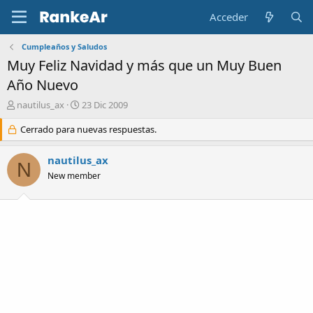
Acceder
Cumpleaños y Saludos
Muy Feliz Navidad y más que un Muy Buen
Año Nuevo
A
F
nautilus_ax
23 Dic 2009
u
e
t
Cerrado para nuevas respuestas.
c
o
h
r
a
nautilus_ax
N
d
New member
e
i
n
i
c
i
o