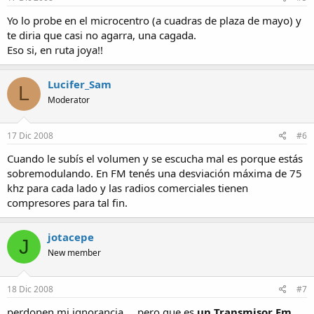
Yo lo probe en el microcentro (a cuadras de plaza de mayo) y
te diria que casi no agarra, una cagada.
Eso si, en ruta joya!!
Lucifer_Sam
L
Moderator
17 Dic 2008
#6
Cuando le subís el volumen y se escucha mal es porque estás
sobremodulando. En FM tenés una desviación máxima de 75
khz para cada lado y las radios comerciales tienen
compresores para tal fin.
jotacepe
J
New member
18 Dic 2008
#7
perdonen mi ignorancia.... pero que es
un Transmisor Fm