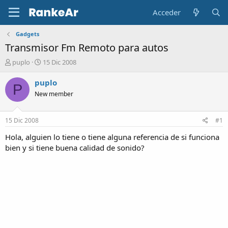
Acceder
Gadgets
Transmisor Fm Remoto para autos
A
F
puplo
15 Dic 2008
u
e
t
c
puplo
P
o
h
New member
r
a
d
e
15 Dic 2008
#1
i
n
Hola, alguien lo tiene o tiene alguna referencia de si funciona
i
bien y si tiene buena calidad de sonido?
c
i
o