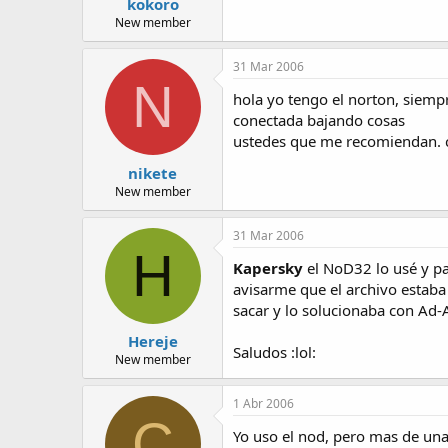
kokoro
New member
31 Mar 2006
N
hola yo tengo el norton, siemp
conectada bajando cosas
ustedes que me recomiendan. cu
nikete
New member
31 Mar 2006
H
Kapersky
el NoD32 lo usé y pa
avisarme que el archivo estaba
sacar y lo solucionaba con Ad-
Hereje
Saludos :lol:
New member
1 Abr 2006
C
Yo uso el nod, pero mas de un