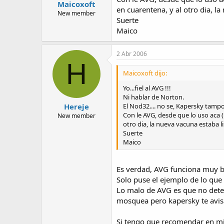
Maicoxoft
en cuarentena, y al otro dia, la
New member
Suerte
Maico
2 Abr 2006
H
Maicoxoft dijo:
Yo...fiel al AVG !!!
Ni hablar de Norton.
El Nod32.... no se, Kapersky tamp
Hereje
Con le AVG, desde que lo uso aca (
New member
otro dia, la nueva vacuna estaba li
Suerte
Maico
Es verdad, AVG funciona muy bi
Solo puse el ejemplo de lo qu
Lo malo de AVG es que no detec
mosquea pero kapersky te avisa
Si tengo que recomendar en mi 