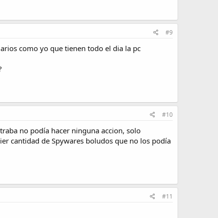
#9
arios como yo que tienen todo el dia la pc
?
#10
traba no podía hacer ninguna accion, solo
quier cantidad de Spywares boludos que no los podía
#11