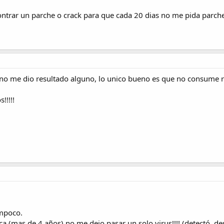
ntrar un parche o crack para que cada 20 dias no me pida parche
 no me dio resultado alguno, lo unico bueno es que no consume r
!!!!!
ampoco.
a (mas de 4 años) no me dejo pasar un solo virus!!!! (detectó, des