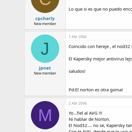
Lo que si es que no puedo enco
cpcharly
New member
1 Abr 2006
J
Coincido con hereje , el nod32
El Kapersky mejor antivirus lejos
jpnet
saludos!
New member
Pd:El norton es otra goma!
2 Abr 2006
M
Yo...fiel al AVG !!!
Ni hablar de Norton.
El Nod32.... no se, Kapersky t
Con le AVG, desde que lo uso ac