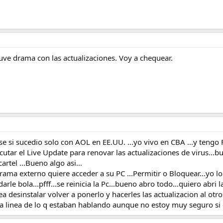
uve drama con las actualizaciones. Voy a chequear.
se si sucedio solo con AOL en EE.UU. ...yo vivo en CBA ...y tengo 
utar el Live Update para renovar las actualizaciones de virus...bu
artel ...Bueno algo asi...
ama externo quiere acceder a su PC ...Permitir o Bloquear...yo lo
 darle bola...pfff...se reinicia la Pc...bueno abro todo...quiero abr
ea desinstalar volver a ponerlo y hacerles las actualizacion al otr
la linea de lo q estaban hablando aunque no estoy muy seguro si