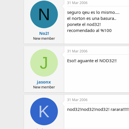
31 Mar 2006
N
seguro qeu es lo mismo....
el norton es una basura..
ponete el nod32!
recomendado al %100
No2!
New member
31 Mar 2006
J
Eso!! aguante el NOD32!!
jasonx
New member
31 Mar 2006
K
nod32!nod32!nod32! rarara!!!!!