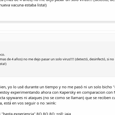
 nueva vacuna estaba lista!)
oco.
mas de 4 años) no me dejo pasar un solo virus!!!! (detectó, desinfectó, si no 
sta!)
en, yo lo usé durante un tiempo y no me pasó ni un solo bicho "
e estoy experimentando ahora con Kapersky en comparacion con
ta spywares ni ataques (no se como se llaman) que se reciben cu
, está en vos seguir o no :wink:
"basta experiencia" 8O 8O 8O :roll: jaja