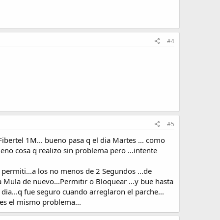
#4
#5
Fibertel 1M... bueno pasa q el dia Martes ... como
eno cosa q realizo sin problema pero ...intente
 permiti...a los no menos de 2 Segundos ...de
i la Mula de nuevo...Permitir o Bloquear ...y bue hasta
o dia...q fue seguro cuando arreglaron el parche...
 es el mismo problema...