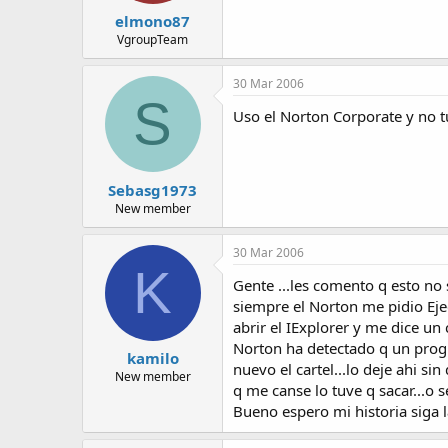
elmono87
VgroupTeam
30 Mar 2006
S
Uso el Norton Corporate y no t
Sebasg1973
New member
30 Mar 2006
K
Gente ...les comento q esto no 
siempre el Norton me pidio Ejec
abrir el IExplorer y me dice un c
Norton ha detectado q un progr
kamilo
nuevo el cartel...lo deje ahi sin
New member
q me canse lo tuve q sacar...o s
Bueno espero mi historia siga 