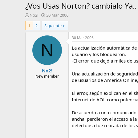
¿Vos Usas Norton? cambialo Ya..
A
F
No2!
30 Mar 2006
u
e
1
2
Siguiente
t
c
o
h
r
a
30 Mar 2006
d
N
La actualización automática de
e
i
usuario y los bloquearon.
n
-El error, que dejó a miles de u
i
No2!
c
Una actualización de seguridad
i
New member
de usuarios de America Online,
o
El error, según explican en el 
Internet de AOL como potencial
De acuerdo a una comunicado de
ancha, perdieron el acceso a l
defectuosa fue retirada de los