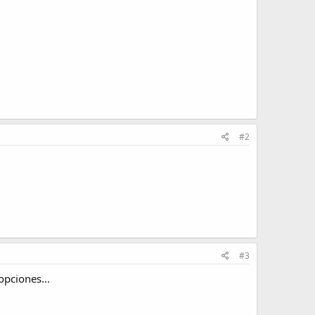
#2
#3
opciones...