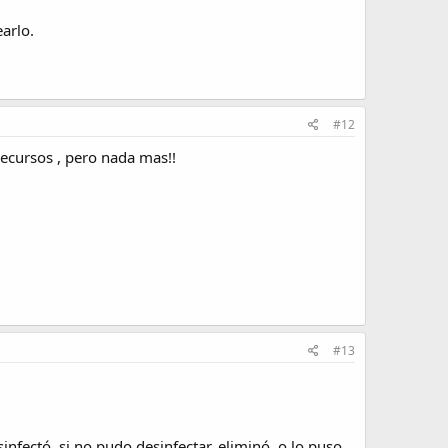
arlo.
#12
ecursos , pero nada mas!!
#13
infectó, si no pudo desinfectar, eliminó, o lo puso