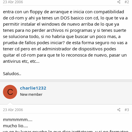
23 Abr 2006
#2
entra con un floppy de arranque e inicia con compatibilidad
de cd-rom y ahi ya tenes un DOS basico con cd, lo que te va a
permitir instalar el windows de nuevo arriba de lo que ya
tenes para no perder archivos ni programas y si tenes suerte
se soluciona todo, si no habria que buscar un poco mas, a
prueba de fallos podes iniciar? de esta forma seguro no vas a
tener cd pero en el administrador de dispositivos podes
quitar el cd-rom para que te lo reconosca de nuevo, pasar un
antivirus etc, etc...
Saludos..
charlie1232
C
New member
23 Abr 2006
#3
mmmmmm....
mucho lio....
yo en tu lugar pruebo lo que dice isettateam, y si no formateo