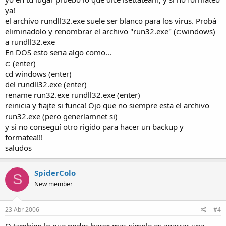
ya!
el archivo rundll32.exe suele ser blanco para los virus. Probá
eliminadolo y renombrar el archivo "run32.exe" (c:windows)
a rundll32.exe
En DOS esto seria algo como...
c: (enter)
cd windows (enter)
del rundll32.exe (enter)
rename run32.exe rundll32.exe (enter)
reinicia y fiajte si funca! Ojo que no siempre esta el archivo
run32.exe (pero generlamnet si)
y si no conseguí otro rigido para hacer un backup y
formatea!!!
saludos
SpiderColo
S
New member
23 Abr 2006
#4