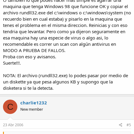
O tambien lo que podes hacer mas simple es agarrar una
maquina que tenga Windows 98 que funcione OK y copiar el
archivo rundll32.exe del c:\windows o c:\windows\system (no
recuerdo bien en cual estaba) y pisarlo en la maquina que
tenes el problema en el misma direccion. Reinicias y con eso
tendria que levantar. Pero como ya dijeron seguramente en
esa maquina hay una especie de virus o algo asi, lo
recomendable es correr un scan con algún antivirus en
MODO A PRUEBA DE FALLOS.
Proba con eso y avisanos.
Suerte!!!.
NOTA: El archivo (rundll32.exe) lo podes pasar por medio de
un diskette ya que pesa algunos KB y supongo que la
disketera si te la detecta.
charlie1232
C
New member
23 Abr 2006
#5