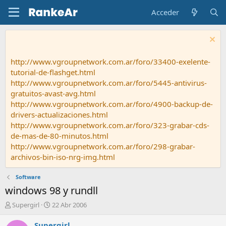
Acceder
http://www.vgroupnetwork.com.ar/foro/33400-exelente-
tutorial-de-flashget.html
http://www.vgroupnetwork.com.ar/foro/5445-antivirus-
gratuitos-avast-avg.html
http://www.vgroupnetwork.com.ar/foro/4900-backup-de-
drivers-actualizaciones.html
http://www.vgroupnetwork.com.ar/foro/323-grabar-cds-
de-mas-de-80-minutos.html
http://www.vgroupnetwork.com.ar/foro/298-grabar-
archivos-bin-iso-nrg-img.html
Software
windows 98 y rundll
A
F
Supergirl
22 Abr 2006
u
e
t
c
Supergirl