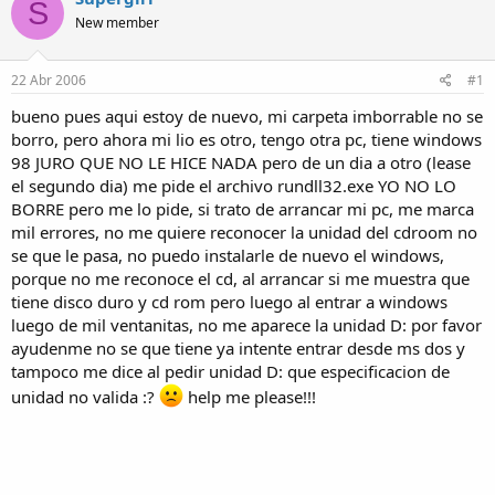
S
o
h
New member
r
a
d
e
22 Abr 2006
#1
i
n
bueno pues aqui estoy de nuevo, mi carpeta imborrable no se
i
borro, pero ahora mi lio es otro, tengo otra pc, tiene windows
c
98 JURO QUE NO LE HICE NADA pero de un dia a otro (lease
i
el segundo dia) me pide el archivo rundll32.exe YO NO LO
o
BORRE pero me lo pide, si trato de arrancar mi pc, me marca
mil errores, no me quiere reconocer la unidad del cdroom no
se que le pasa, no puedo instalarle de nuevo el windows,
porque no me reconoce el cd, al arrancar si me muestra que
tiene disco duro y cd rom pero luego al entrar a windows
luego de mil ventanitas, no me aparece la unidad D: por favor
ayudenme no se que tiene ya intente entrar desde ms dos y
tampoco me dice al pedir unidad D: que especificacion de
unidad no valida :?
help me please!!!