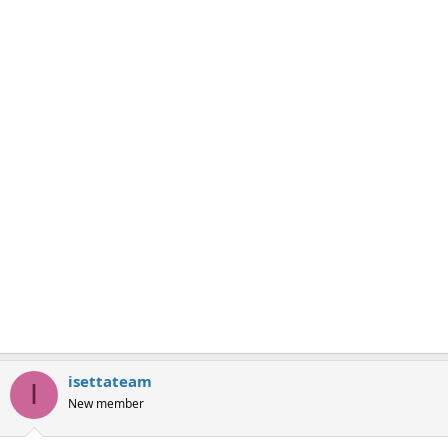
isettateam
I
New member