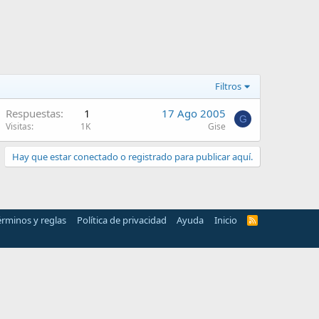
Filtros
Respuestas
1
17 Ago 2005
G
Visitas
1K
Gise
Hay que estar conectado o registrado para publicar aquí.
érminos y reglas
Política de privacidad
Ayuda
Inicio
R
S
S