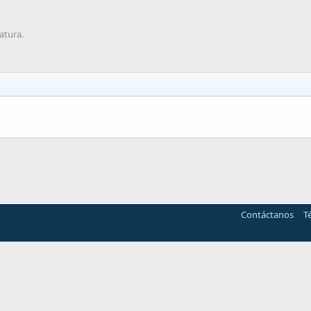
atura.
Contáctanos
T