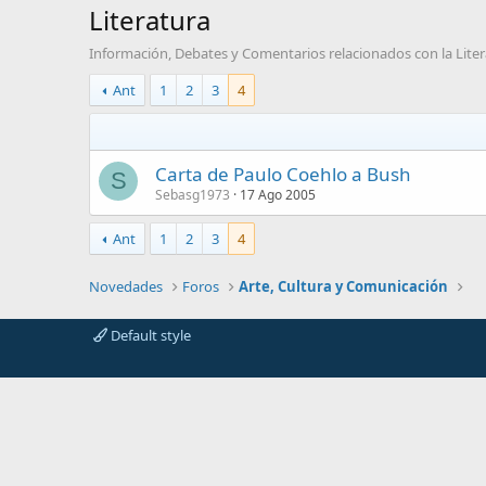
Literatura
Información, Debates y Comentarios relacionados con la Liter
Ant
1
2
3
4
Carta de Paulo Coehlo a Bush
S
Sebasg1973
17 Ago 2005
Ant
1
2
3
4
Novedades
Foros
Arte, Cultura y Comunicación
Default style