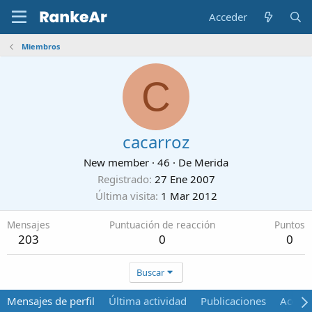
Acceder
Miembros
C
cacarroz
New member
·
46
·
De
Merida
Registrado
27 Ene 2007
Última visita
1 Mar 2012
Mensajes
Puntuación de reacción
Puntos
203
0
0
Buscar
Mensajes de perfil
Última actividad
Publicaciones
Acerca