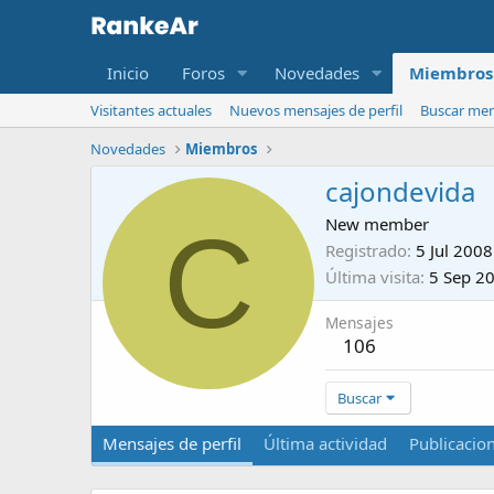
Inicio
Foros
Novedades
Miembros
Visitantes actuales
Nuevos mensajes de perfil
Buscar mens
Novedades
Miembros
cajondevida
C
New member
Registrado
5 Jul 2008
Última visita
5 Sep 2
Mensajes
106
Buscar
Mensajes de perfil
Última actividad
Publicacio