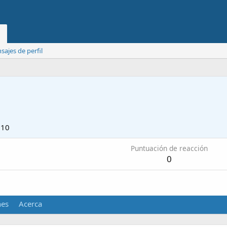
ajes de perfil
010
Puntuación de reacción
0
nes
Acerca