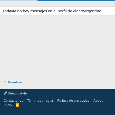
Todavía no hay mensajes en el perfil de elgatoargentino.
Miembros
Default style
Contáctanos
Términos y reglas
Política de privacidad
Ayuda
Inicio
R
S
S