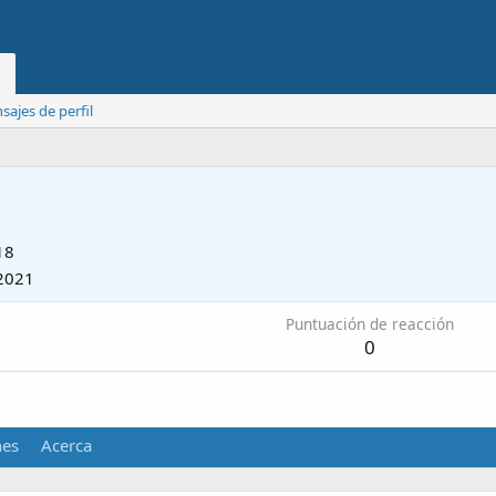
ajes de perfil
18
2021
Puntuación de reacción
0
nes
Acerca