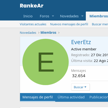
Inicio
Foros
Novedades
Miembros
Visitantes actuales
Nuevos mensajes de perfil
Buscar mens
Novedades
Miembros
EverEtz
E
Active member
Registrado
27 Dic 20
Última visita
22 Ago 
Mensajes
32.654
Buscar
Mensajes de perfil
Última actividad
Publicacio