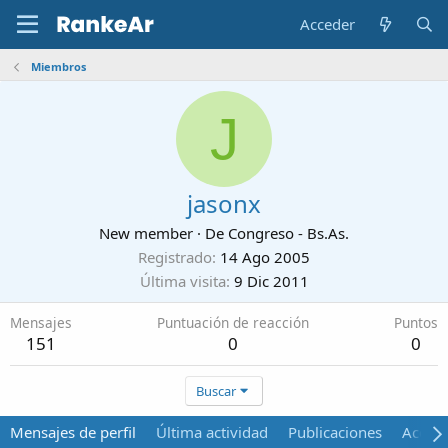
Acceder
Miembros
J
jasonx
New member
·
De
Congreso - Bs.As.
Registrado
14 Ago 2005
Última visita
9 Dic 2011
Mensajes
Puntuación de reacción
Puntos
151
0
0
Buscar
Mensajes de perfil
Última actividad
Publicaciones
Acerca