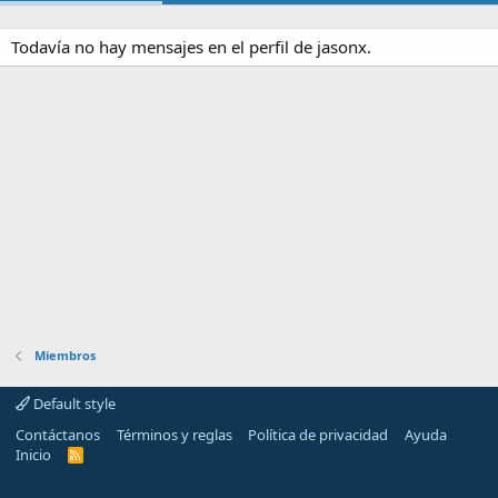
Todavía no hay mensajes en el perfil de jasonx.
Miembros
Default style
Contáctanos
Términos y reglas
Política de privacidad
Ayuda
Inicio
R
S
S