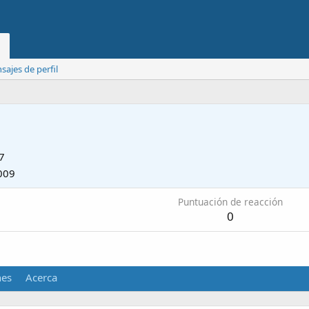
ajes de perfil
7
009
Puntuación de reacción
0
nes
Acerca