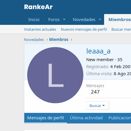
Inicio
Foros
Novedades
Miembros
Visitantes actuales
Nuevos mensajes de perfil
Buscar mens
Novedades
Miembros
leaaa_a
L
New member
·
35
Registrado
4 Feb 200
Última visita
8 Ago 2
Mensajes
247
Buscar
Mensajes de perfil
Última actividad
Publicacio