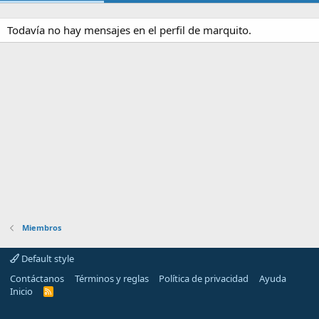
Todavía no hay mensajes en el perfil de marquito.
Miembros
Default style
Contáctanos
Términos y reglas
Política de privacidad
Ayuda
Inicio
R
S
S