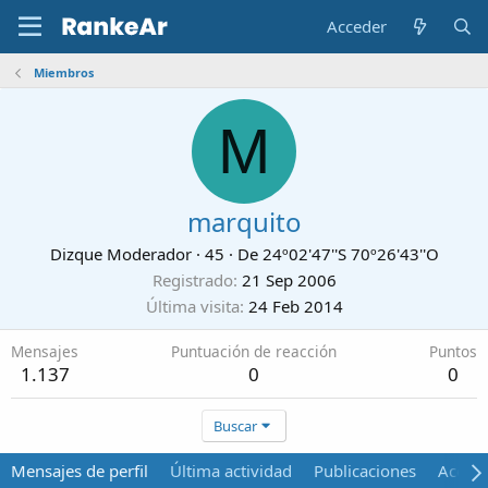
Acceder
Miembros
M
marquito
Dizque Moderador
·
45
·
De
24º02'47''S 70º26'43''O
Registrado
21 Sep 2006
Última visita
24 Feb 2014
Mensajes
Puntuación de reacción
Puntos
1.137
0
0
Buscar
Mensajes de perfil
Última actividad
Publicaciones
Acerca