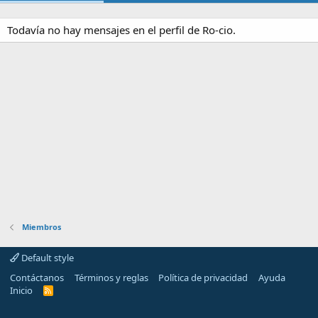
Todavía no hay mensajes en el perfil de Ro-cio.
Miembros
Default style
Contáctanos
Términos y reglas
Política de privacidad
Ayuda
Inicio
R
S
S