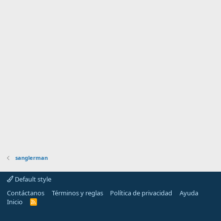
sanglerman
Default style
Contáctanos
Términos y reglas
Política de privacidad
Ayuda
Inicio
R
S
S