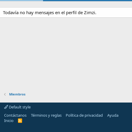
Todavía no hay mensajes en el perfil de Zimzi.
Miembros
Default style
Contáctanos
Términos y reglas
Política de privacidad
Ayuda
Inicio
R
S
S