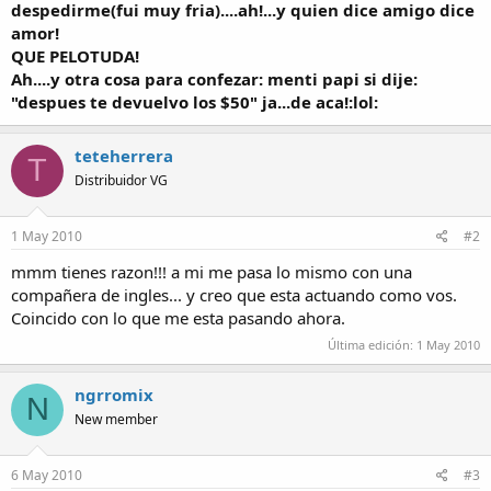
despedirme(fui muy fria)....ah!...y quien dice amigo dice
amor!
QUE PELOTUDA!
Ah....y otra cosa para confezar: menti papi si dije:
"despues te devuelvo los $50" ja...de aca!:lol:
teteherrera
T
Distribuidor VG
1 May 2010
#2
mmm tienes razon!!! a mi me pasa lo mismo con una
compañera de ingles... y creo que esta actuando como vos.
Coincido con lo que me esta pasando ahora.
Última edición:
1 May 2010
ngrromix
N
New member
6 May 2010
#3