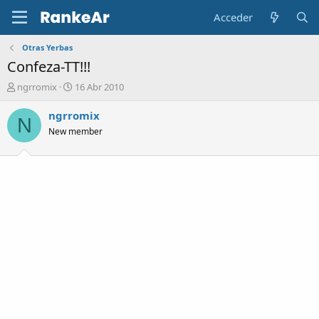
Acceder
Otras Yerbas
Confeza-TT!!!
A
F
ngrromix
16 Abr 2010
u
e
t
c
ngrromix
N
o
h
New member
r
a
d
e
i
n
i
c
i
o