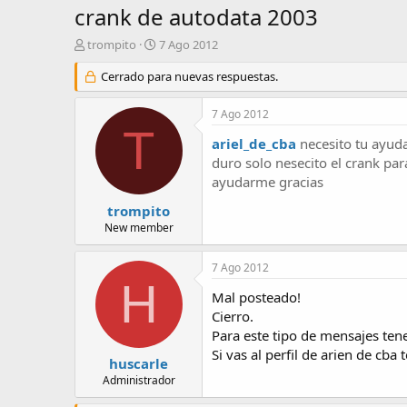
crank de autodata 2003
A
F
trompito
7 Ago 2012
u
e
t
Cerrado para nuevas respuestas.
c
o
h
r
a
7 Ago 2012
d
T
e
ariel_de_cba
necesito tu ayuda
i
duro solo nesecito el crank pa
n
ayudarme gracias
i
c
trompito
i
New member
o
7 Ago 2012
H
Mal posteado!
Cierro.
Para este tipo de mensajes ten
Si vas al perfil de arien de cb
huscarle
Administrador