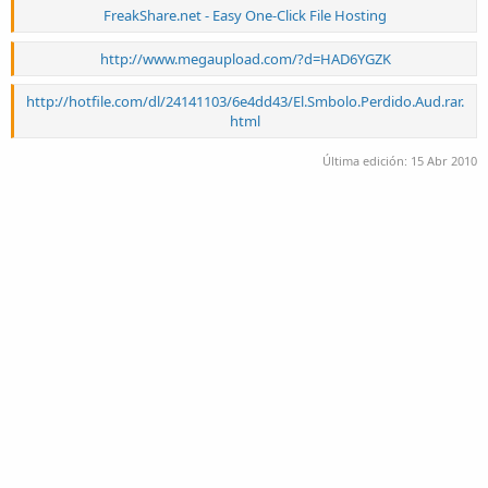
FreakShare.net - Easy One-Click File Hosting
http://www.megaupload.com/?d=HAD6YGZK
http://hotfile.com/dl/24141103/6e4dd43/El.Smbolo.Perdido.Aud.rar.
html
Última edición:
15 Abr 2010