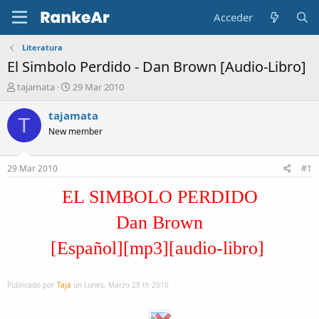
Acceder
Literatura
El Simbolo Perdido - Dan Brown [Audio-Libro]
A
F
tajamata
29 Mar 2010
u
e
t
c
tajamata
T
o
h
New member
r
a
d
e
29 Mar 2010
#1
i
n
EL SIMBOLO PERDIDO
i
c
Dan Brown
i
o
[Español][mp3][audio-libro]
Publicado por
Taja
un Lunes, Marzo 29 th 2010