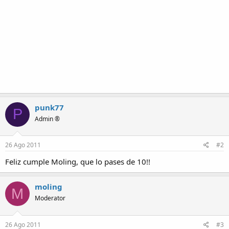
punk77
P
Admin ®
26 Ago 2011
#2
Feliz cumple Moling, que lo pases de 10!!
moling
M
Moderator
26 Ago 2011
#3