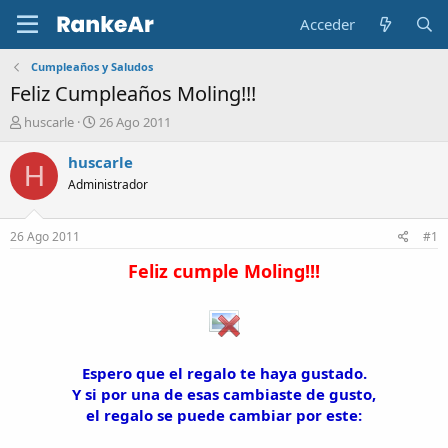
Acceder
Cumpleaños y Saludos
Feliz Cumpleaños Moling!!!
A
F
huscarle
26 Ago 2011
u
e
t
c
huscarle
H
o
h
Administrador
r
a
d
e
26 Ago 2011
#1
i
n
Feliz cumple Moling!!!
i
c
i
o
Espero que el regalo te haya gustado.
Y si por una de esas cambiaste de gusto,
el regalo se puede cambiar por este: