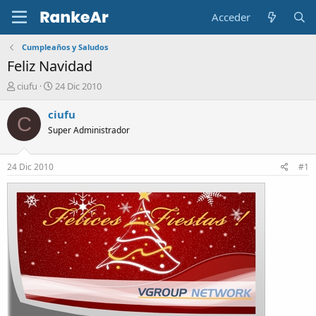
Acceder
Cumpleaños y Saludos
Feliz Navidad
A
F
ciufu
24 Dic 2010
u
e
t
c
ciufu
C
o
h
Super Administrador
r
a
d
e
24 Dic 2010
#1
i
n
i
c
i
o