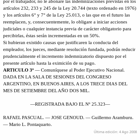
por el trabajador, no le abonare las indemnizaciones previstas en los
artículos 232, 233 y 245 de la Ley 20.744 (texto ordenado en 1976)
y los artículos 6° y 7° de la Ley 25.013, o las que en el futuro las
reemplacen, y, consecuentemente, lo obligare a iniciar acciones
judiciales o cualquier instancia previa de carácter obligatorio para
percibirlas, éstas serán incrementadas en un 50%.
Si hubieran existido causas que justificaren la conducta del
empleador, los jueces, mediante resolución fundada, podrán reducir
prudencialmente el incremento indemnizatorio dispuesto por el
presente artículo hasta la eximición de su pago.
ARTICULO 3º
— Comuníquese al Poder Ejecutivo Nacional.
DADA EN LA SALA DE SESIONES DEL CONGRESO
ARGENTINO, EN BUENOS AIRES, A LOS TRECE DIAS DEL
MES DE SETIEMBRE DEL AÑO DOS MIL.
—REGISTRADA BAJO EL Nº 25.323—
RAFAEL PASCUAL. — JOSE GENOUD. — Guillermo Aramburu.
— Mario L. Pontaquarto.
Última edición:
4 Ago 2008