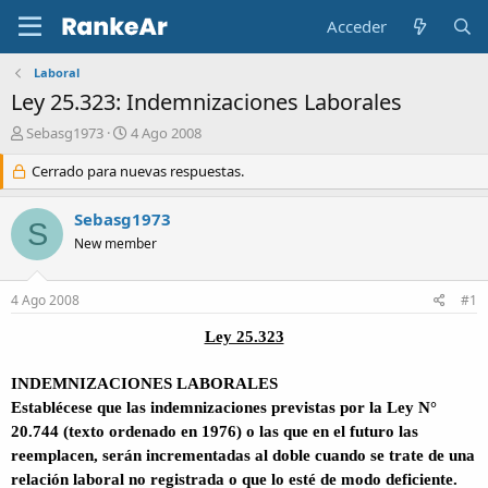
Acceder
Laboral
Ley 25.323: Indemnizaciones Laborales
A
F
Sebasg1973
4 Ago 2008
u
e
t
Cerrado para nuevas respuestas.
c
o
h
r
a
Sebasg1973
S
d
New member
e
i
n
4 Ago 2008
#1
i
c
Ley 25.323
i
o
INDEMNIZACIONES LABORALES
Establécese que las indemnizaciones previstas por la Ley N°
20.744 (texto ordenado en 1976) o las que en el futuro las
reemplacen, serán incrementadas al doble cuando se trate de una
relación laboral no registrada o que lo esté de modo deficiente.