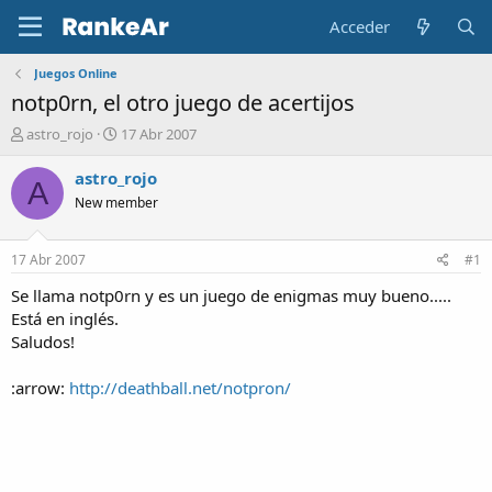
Acceder
Juegos Online
notp0rn, el otro juego de acertijos
A
F
astro_rojo
17 Abr 2007
u
e
t
c
astro_rojo
A
o
h
New member
r
a
d
e
17 Abr 2007
#1
i
n
Se llama notp0rn y es un juego de enigmas muy bueno.....
i
Está en inglés.
c
Saludos!
i
o
:arrow:
http://deathball.net/notpron/