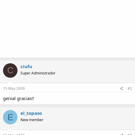
ciufu
C
Super Administrador
15 May 2009
#2
genial gracias!!
el_topaso
E
New member