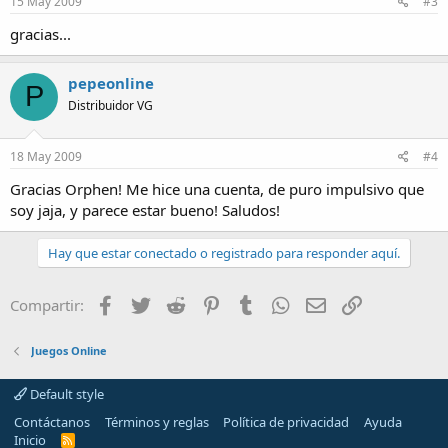
15 May 2009
#3
gracias...
pepeonline
P
Distribuidor VG
18 May 2009
#4
Gracias Orphen! Me hice una cuenta, de puro impulsivo que
soy jaja, y parece estar bueno! Saludos!
Hay que estar conectado o registrado para responder aquí.
Facebook
Twitter
Reddit
Pinterest
Tumblr
WhatsApp
Email
Enlace
Compartir:
Juegos Online
Default style
Contáctanos
Términos y reglas
Política de privacidad
Ayuda
Inicio
R