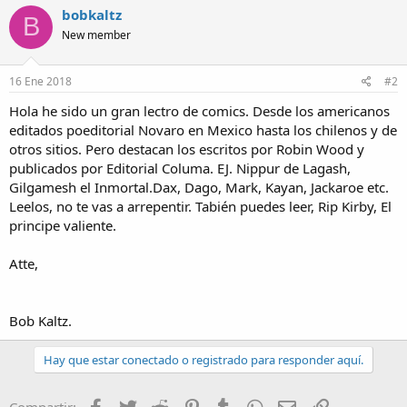
bobkaltz
B
New member
16 Ene 2018
#2
Hola he sido un gran lectro de comics. Desde los americanos
editados poeditorial Novaro en Mexico hasta los chilenos y de
otros sitios. Pero destacan los escritos por Robin Wood y
publicados por Editorial Columa. EJ. Nippur de Lagash,
Gilgamesh el Inmortal.Dax, Dago, Mark, Kayan, Jackaroe etc.
Leelos, no te vas a arrepentir. Tabién puedes leer, Rip Kirby, El
principe valiente.
Atte,
Bob Kaltz.
Hay que estar conectado o registrado para responder aquí.
Facebook
Twitter
Reddit
Pinterest
Tumblr
WhatsApp
Email
Enlace