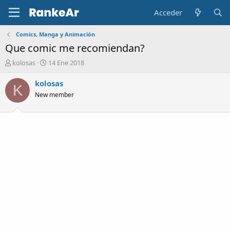
Acceder
Comics, Manga y Animación
Que comic me recomiendan?
A
F
kolosas
14 Ene 2018
u
e
t
c
kolosas
K
o
h
New member
r
a
d
e
i
n
i
c
i
o