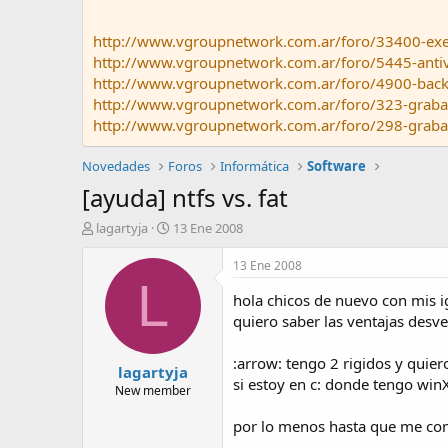
http://www.vgroupnetwork.com.ar/foro/33400-exele
http://www.vgroupnetwork.com.ar/foro/5445-antivi
http://www.vgroupnetwork.com.ar/foro/4900-backu
http://www.vgroupnetwork.com.ar/foro/323-graba
http://www.vgroupnetwork.com.ar/foro/298-grabar
Novedades
Foros
Informática
Software
[ayuda] ntfs vs. fat
A
F
lagartyja
13 Ene 2008
u
e
t
c
13 Ene 2008
o
h
L
r
a
hola chicos de nuevo con mis 
d
quiero saber las ventajas desven
e
i
:arrow: tengo 2 rigidos y quie
lagartyja
n
si estoy en c: donde tengo winX
i
New member
c
i
por lo menos hasta que me con
o