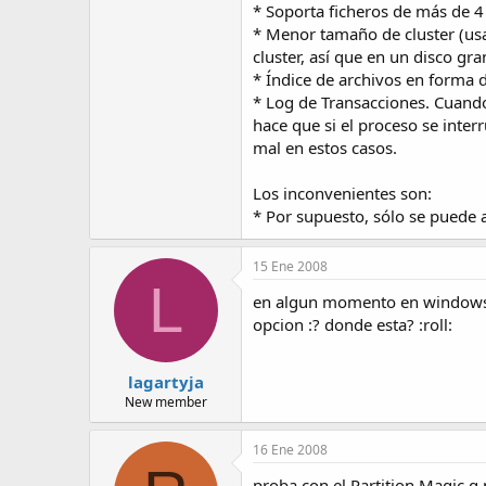
* Soporta ficheros de más de 
* Menor tamaño de cluster (usa
cluster, así que en un disco g
* Índice de archivos en forma d
* Log de Transacciones. Cuando
hace que si el proceso se inter
mal en estos casos.
Los inconvenientes son:
* Por supuesto, sólo se puede
15 Ene 2008
L
en algun momento en windows me
opcion :? donde esta? :roll:
lagartyja
New member
16 Ene 2008
proba con el Partition Magic q 