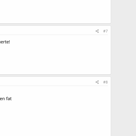
#7
erte!
#8
en fat