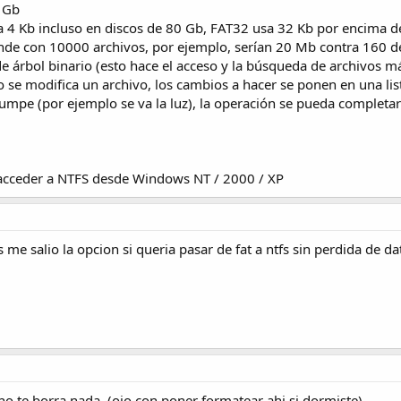
4 Gb
 4 Kb incluso en discos de 80 Gb, FAT32 usa 32 Kb por encima de
rande con 10000 archivos, por ejemplo, serían 20 Mb contra 160 d
e árbol binario (esto hace el acceso y la búsqueda de archivos m
 se modifica un archivo, los cambios a hacer se ponen en una li
rumpe (por ejemplo se va la luz), la operación se pueda completar
 acceder a NTFS desde Windows NT / 2000 / XP
 salio la opcion si queria pasar de fat a ntfs sin perdida de 
no te borra nada. (ojo con poner formatear ahi si dormiste)