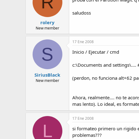
R
saludoss
rolery
New member
17 Ene 2008
S
Inicio / Ejecutar / cmd
c:\Documents and settings\.... 
SiriusBlack
(perdon, no funciona alt+62 pa
New member
Ahora, realmente.... no te acon
mas lento). Lo ideal, es format
17 Ene 2008
L
si formateo primero un rigido e
problemas???