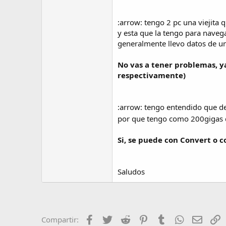
:arrow: tengo 2 pc una viejita 
y esta que la tengo para navegar
generalmente llevo datos de una
No vas a tener problemas, y
respectivamente)
:arrow: tengo entendido que des
por que tengo como 200gigas d
Si, se puede con Convert o c
Saludos
Facebook
Twitter
Reddit
Pinterest
Tumblr
WhatsApp
Email
E
Compartir: