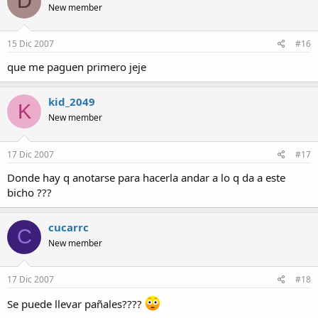
D
New member
15 Dic 2007
#16
que me paguen primero jeje
kid_2049
K
New member
17 Dic 2007
#17
Donde hay q anotarse para hacerla andar a lo q da a este
bicho ???
cucarrc
C
New member
17 Dic 2007
#18
Se puede llevar pañales????