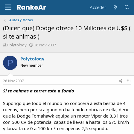
Acceder
Autos y Motos
(Dicen que) Dodge ofrece 10 Millones de U$$ (
si te animas )
A
F
Polytology
26 Nov 2007
u
e
t
c
Polytology
P
o
h
New member
r
a
d
e
26 Nov 2007
#1
i
n
Si te animas a correr esto a fondo
i
c
Supongo que todo el mundo no conocerá a esta bestia de 4
i
ruedas, pero por si alguno no ha tenido noticias de ella, decir
o
que la Dodge Tomahawk equipa un motor Viper de 8,3 litros
con 500 CV de potencia, capaz de llevarla hasta los 675 km/h
y lanzarla de 0 a 100 km/h en apenas 2,5 segundo.