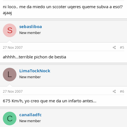
ni loco.. me da miedo un sccoter uqeres queme subva a eso!?
ajaaj
sebasliboa
S
New member
27 Nov 2007
#5
ahhhh...terrible pichon de bestia
LimaTockNock
L
New member
27 Nov 2007
#6
675 Km/h, yo creo que me da un infarto antes...
canalladfc
C
New member