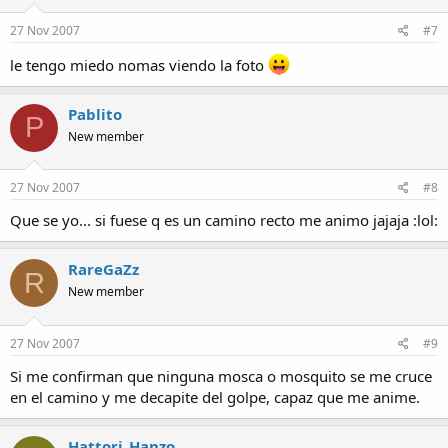
27 Nov 2007
#7
le tengo miedo nomas viendo la foto
Pablito
P
New member
27 Nov 2007
#8
Que se yo... si fuese q es un camino recto me animo jajaja :lol:
RareGaZz
R
New member
27 Nov 2007
#9
Si me confirman que ninguna mosca o mosquito se me cruce
en el camino y me decapite del golpe, capaz que me anime.
Hattori_Hanzo