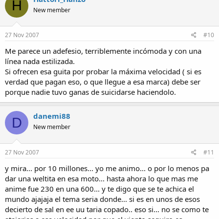
H
New member
27 Nov 2007
#10
Me parece un adefesio, terriblemente incómoda y con una
línea nada estilizada.
Si ofrecen esa guita por probar la máxima velocidad ( si es
verdad que pagan eso, o que llegue a esa marca) debe ser
porque nadie tuvo ganas de suicidarse haciendolo.
danemi88
D
New member
27 Nov 2007
#11
y mira... por 10 millones... yo me animo... o por lo menos pa
dar una weltita en esa moto... hasta ahora lo que mas me
anime fue 230 en una 600... y te digo que se te achica el
mundo ajajaja el tema seria donde... si es en unos de esos
decierto de sal en ee uu taria copado.. eso si... no se como te