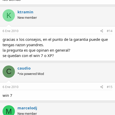
ktramin
K
New member
6 Ene 2010
#14
gracias x los consejos, en el punto de la garantia puede que
tengas razon yoandres.
la pregunta es que opinan en general?
se quedan con el win 7 o XP?
caudio
C
*nix powered Mod
6 Ene 2010
#15
win 7
marcelodj
M
New member