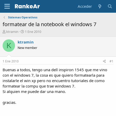
Acceder
Sistemas Operativos
formatear de la notebook el windows 7
A
F
ktramin
1 Ene 2010
u
e
t
c
ktramin
K
o
h
New member
r
a
d
e
1 Ene 2010
#1
i
n
Buenas a todos, tengo una dell inspiron 1545 que me vino
i
con el windows 7, la cosa es que quiero formatearla para
c
instalarle el win xp pero no encuentro tutoriales de como
i
formatear la compu que trae windows 7.
o
Si alquien me puede dar una mano.
gracias.