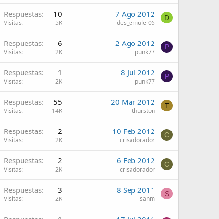
Respuestas
10
7 Ago 2012
D
Visitas
5K
des_emule-05
Respuestas
6
2 Ago 2012
P
Visitas
2K
punk77
Respuestas
1
8 Jul 2012
P
Visitas
2K
punk77
Respuestas
55
20 Mar 2012
T
Visitas
14K
thurston
Respuestas
2
10 Feb 2012
C
Visitas
2K
crisadorador
Respuestas
2
6 Feb 2012
C
Visitas
2K
crisadorador
Respuestas
3
8 Sep 2011
S
Visitas
2K
sanm