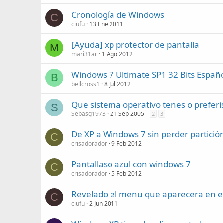
Cronología de Windows
C
ciufu
13 Ene 2011
[Ayuda] xp protector de pantalla
M
mari31ar
1 Ago 2012
Windows 7 Ultimate SP1 32 Bits Españ
B
bellcross1
8 Jul 2012
Que sistema operativo tenes o preferi
S
Sebasg1973
21 Sep 2005
2
3
De XP a Windows 7 sin perder partició
C
crisadorador
9 Feb 2012
Pantallaso azul con windows 7
C
crisadorador
5 Feb 2012
Revelado el menu que aparecera en el
C
ciufu
2 Jun 2011