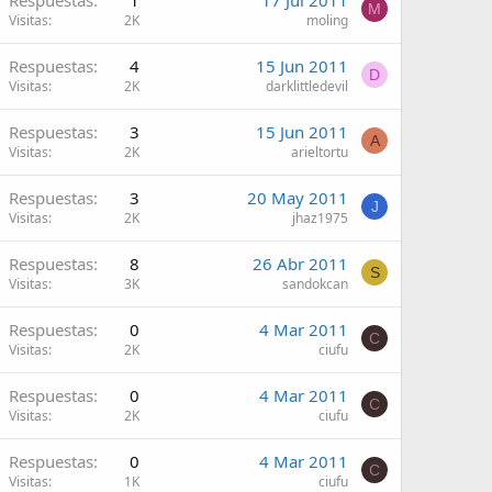
Respuestas
1
17 Jul 2011
M
Visitas
2K
moling
Respuestas
4
15 Jun 2011
D
Visitas
2K
darklittledevil
Respuestas
3
15 Jun 2011
A
Visitas
2K
arieltortu
Respuestas
3
20 May 2011
J
Visitas
2K
jhaz1975
Respuestas
8
26 Abr 2011
S
Visitas
3K
sandokcan
Respuestas
0
4 Mar 2011
C
Visitas
2K
ciufu
Respuestas
0
4 Mar 2011
C
Visitas
2K
ciufu
Respuestas
0
4 Mar 2011
C
Visitas
1K
ciufu