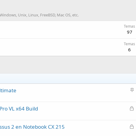
indows, Unix, Linux, FreeBSD, Mac OS, etc.
Temas
97
Temas
6
ltimate
n
c
C
Pro VL x64 Build
l
e
a
r
d
C
ssus 2 en Notebook CX 215
r
o
e
a