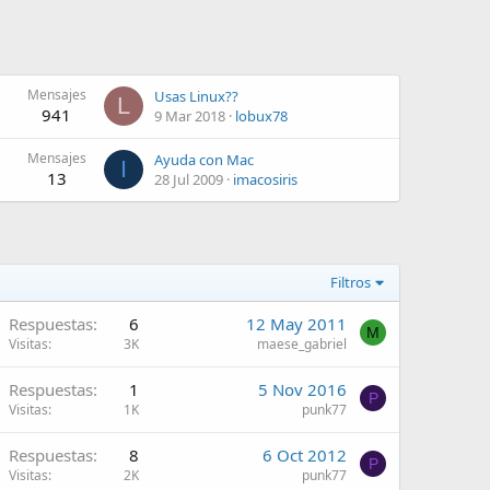
Mensajes
Usas Linux??
L
941
9 Mar 2018
lobux78
Mensajes
Ayuda con Mac
I
13
28 Jul 2009
imacosiris
Filtros
A
Respuestas
6
12 May 2011
M
Visitas
3K
maese_gabriel
Respuestas
1
5 Nov 2016
P
Visitas
1K
punk77
Respuestas
8
6 Oct 2012
P
Visitas
2K
punk77