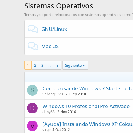
Sistemas Operativos
Temas y soporte relacionados con sistemas operativos como W
GNU/Linux
Mac OS
1
2
3
…
8
Siguiente
Como pasar de Windows 7 Starter al U
S
Sebasg1973
20 Sep 2010
Windows 10 Profesional Pre-Activado- 
D
dany68
2 Nov 2016
[Ayuda] Instalando Windows XP Colou
V
virgi
4 Oct 2012