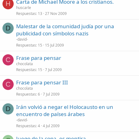
Carta de Michael Moore a los cristianos.
H
huscarle
Respuestas
13
27 Nov 2009
Malestar de la comunidad judía por una
D
publicidad con símbolos nazis
-david-
Respuestas
15
15 Jul 2009
Frase para pensar
C
chocolata
Respuestas
15
7 Jul 2009
Frase para pensar III
C
chocolata
Respuestas
6
7 Jul 2009
Irán volvió a negar el Holocausto en un
D
encuentro de países árabes
-david-
Respuestas
4
4 Jul 2009
Juego de la copa, es mentira