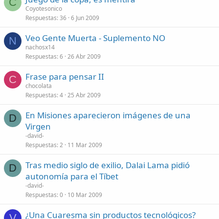
C
Coyotesonico
Respuestas
36
6 Jun 2009
Veo Gente Muerta - Suplemento NO
N
nachosx14
Respuestas
6
26 Abr 2009
Frase para pensar II
C
chocolata
Respuestas
4
25 Abr 2009
En Misiones aparecieron imágenes de una
D
Virgen
-david-
Respuestas
2
11 Mar 2009
Tras medio siglo de exilio, Dalai Lama pidió
D
autonomía para el Tíbet
-david-
Respuestas
0
10 Mar 2009
¿Una Cuaresma sin productos tecnológicos?
V