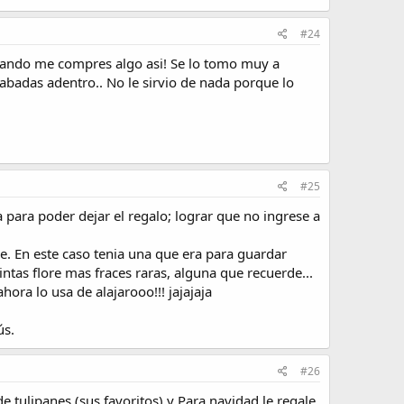
#24
cuando me compres algo asi! Se lo tomo muy a
rabadas adentro.. No le sirvio de nada porque lo
#25
 para poder dejar el regalo; lograr que no ingrese a
de. En este caso tenia una que era para guardar
ntas flore mas fraces raras, alguna que recuerde...
hora lo usa de alajarooo!!! jajajaja
ús.
#26
e tulipanes (sus favoritos) y Para navidad le regale