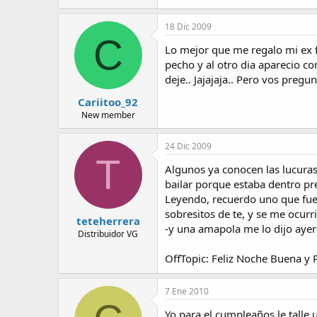
18 Dic 2009
C
Lo mejor que me regalo mi ex f
pecho y al otro dia aparecio co
deje.. Jajajaja.. Pero vos pregun
Cariitoo_92
New member
24 Dic 2009
T
Algunos ya conocen las lucuras 
bailar porque estaba dentro pre
Leyendo, recuerdo uno que fue f
sobresitos de te, y se me ocurr
teteherrera
-y una amapola me lo dijo ayer- 
Distribuidor VG
OffTopic: Feliz Noche Buena y 
7 Ene 2010
Yo para el cumpleaños le talle 