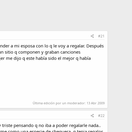
#21
nder a mi esposa con lo q le voy a regalar. Después
 un sitio q componen y graban canciones
r me dijo q este había sido el mejor q había
Última edición por un moderador:
13 Abr 2009
#22
y triste pensando q no iba a poder regalarle nada..
 arme como una especie de chequera, q tenia regalos