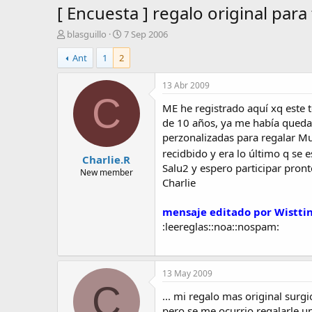
[ Encuesta ] regalo original para
A
F
blasguillo
7 Sep 2006
u
e
Ant
1
2
t
c
o
h
r
a
13 Abr 2009
d
C
ME he registrado aquí xq este 
e
i
de 10 años, ya me había quedad
n
perzonalizadas para regalar Mu
i
recidbido y era lo último q se e
Charlie.R
c
Salu2 y espero participar pron
i
New member
Charlie
o
mensaje editado por Wistti
:leereglas::noa::nospam:
13 May 2009
C
... mi regalo mas original surg
pero se me ocurrio regalarle un