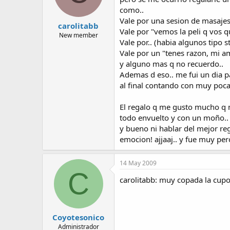
como..
Vale por una sesion de masajes
carolitabb
Vale por "vemos la peli q vos q
New member
Vale por.. (habia algunos tipo 
Vale por un "tenes razon, mi a
y alguno mas q no recuerdo..
Ademas d eso.. me fui un dia pa 
al final contando con muy poc
El regalo q me gusto mucho q 
todo envuelto y con un moño.
y bueno ni hablar del mejor re
emocion! ajjaaj.. y fue muy pe
14 May 2009
C
carolitabb: muy copada la cupon
Coyotesonico
Administrador