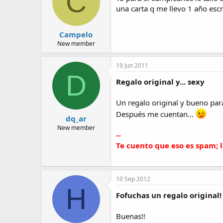
C
una carta q me llevo 1 año escri
Campelo
New member
19 Jun 2011
D
Regalo original y... sexy
Un regalo original y bueno par
Después me cuentan...
dq_ar
New member
--
Te cuento que eso es spam; l
10 Sep 2012
H
Fofuchas un regalo original!
Buenas!!