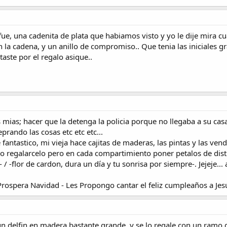
ue, una cadenita de plata que habiamos visto y yo le dije mira 
n la cadena, y un anillo de compromiso.. Que tenia las iniciales g
taste por el regalo asique..
mias; hacer que la detenga la policia porque no llegaba a su casa
prando las cosas etc etc etc...
antastico, mi vieja hace cajitas de maderas, las pintas y las ven
io regalarcelo pero en cada compartimiento poner petalos de disti
/ -flor de cardon, dura un día y tu sonrisa por siempre-. Jejeje... a
Prospera Navidad - Les Propongo cantar el feliz cumpleaños a Jes
un delfin en madera bastante grande, y se lo regale con un ramo d