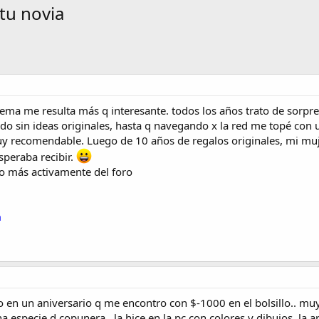
 tu novia
tema me resulta más q interesante. todos los años trato de sorpre
o sin ideas originales, hasta q navegando x la red me topé con
y recomendable. Luego de 10 años de regalos originales, mi muje
speraba recibir.
to más activamente del foro
n
io en un aniversario q me encontro con $-1000 en el bolsillo.. mu
a especie d copunera.. la hice en la pc con colores y dibujos, la