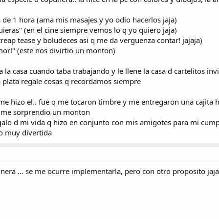
 de 1 hora (ama mis masajes y yo odio hacerlos jaja)
uieras" (en el cine siempre vemos lo q yo quiero jaja)
streap tease y boludeces asi q me da verguenza contar! jajaja)
mor!" (este nos divirtio un monton)
la casa cuando taba trabajando y le llene la casa d cartelitos invi
a plata regale cosas q recordamos siempre
me hizo el.. fue q me tocaron timbre y me entregaron una cajit
. me sorprendio un monton
galo d mi vida q hizo en conjunto con mis amigotes para mi cumple
ro muy divertida
era ... se me ocurre implementarla, pero con otro proposito jaja 