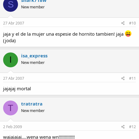
shark718w
S
New member
27 Abr 2007
#10
jaja y el de la mujer una espesie de hornito tambien! jaja
(joda)
isa_express
I
New member
27 Abr 2007
#11
jajajaj mortal
tratratra
T
New member
2 Feb 2009
#12
wajajajaj....wena wena wn!!!!!!!!!!!!!