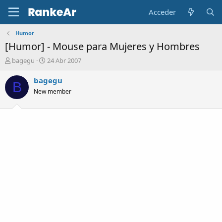
Acceder
Humor
[Humor] - Mouse para Mujeres y Hombres
A
F
bagegu
24 Abr 2007
u
e
t
c
bagegu
B
o
h
New member
r
a
d
e
i
n
i
c
i
o