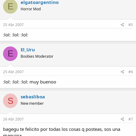
elgatoargentino
E
Horror Mod
25 Abr 2007
#5
:lol: :lol: :lol:
El_Uru
E
Boobies Moderator
25 Abr 2007
#6
:lol: :lol: :lol: muy buenoo
sebasliboa
S
New member
26 Abr 2007
#7
bagegu te felicito por todas los cosas q posteas, sos una
maquina