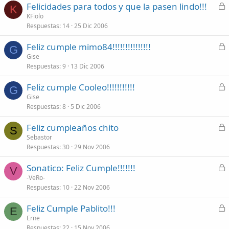
C
Felicidades para todos y que la pasen lindo!!!
a
K
e
KFiolo
d
Respuestas
14
25 Dic 2006
r
o
r
C
Feliz cumple mimo84!!!!!!!!!!!!!!!
a
G
e
Gise
d
Respuestas
9
13 Dic 2006
r
o
r
C
Feliz cumple Cooleo!!!!!!!!!!!
a
G
e
Gise
d
Respuestas
8
5 Dic 2006
r
o
r
C
Feliz cumpleaños chito
a
S
e
Sebastor
d
Respuestas
30
29 Nov 2006
r
o
r
C
Sonatico: Feliz Cumple!!!!!!!
a
V
e
-VeRo-
d
Respuestas
10
22 Nov 2006
r
o
r
C
Feliz Cumple Pablito!!!
a
E
e
Erne
d
Respuestas
22
15 Nov 2006
r