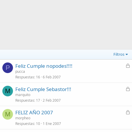
Filtros
C
Feliz Cumple nopodes!!!!
P
e
pucca
Respuestas
16
6 Feb 2007
r
r
C
Feliz Cumple Sebastor!!!
a
M
e
marquito
d
Respuestas
17
2 Feb 2007
r
o
r
C
FELIZ AÑO 2007
a
M
e
morpheo
d
Respuestas
10
1 Ene 2007
r
o
r