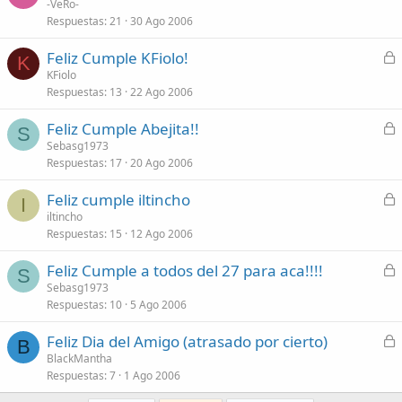
e
-VeRo-
d
Respuestas
21
30 Ago 2006
r
o
r
C
Feliz Cumple KFiolo!
a
K
e
KFiolo
d
Respuestas
13
22 Ago 2006
r
o
r
C
Feliz Cumple Abejita!!
a
S
e
Sebasg1973
d
Respuestas
17
20 Ago 2006
r
o
r
C
Feliz cumple iltincho
a
I
e
iltincho
d
Respuestas
15
12 Ago 2006
r
o
r
C
Feliz Cumple a todos del 27 para aca!!!!
a
S
e
Sebasg1973
d
Respuestas
10
5 Ago 2006
r
o
r
C
Feliz Dia del Amigo (atrasado por cierto)
a
B
e
BlackMantha
d
Respuestas
7
1 Ago 2006
r
o
r