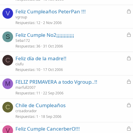
o
r
C
Feliz Cumpleaños PeterPan !!!
a
V
e
vgroup
d
Respuestas
12
2 Nov 2006
r
o
r
C
Feliz Cumple No2¡¡¡¡¡¡¡¡¡¡¡¡
a
S
e
Seba172
d
Respuestas
36
31 Oct 2006
r
o
r
C
Feliz día de la madre!!
a
C
e
ciufu
d
Respuestas
10
17 Oct 2006
r
o
r
C
FELIZ PRIMAVERA a todo Vgroup..!!
a
M
e
marfull2007
d
Respuestas
11
22 Sep 2006
r
o
r
C
Chile de Cumpleaños
a
C
e
crisadorador
d
Respuestas
1
18 Sep 2006
r
o
r
C
Feliz Cumple CancerberO!!!
a
V